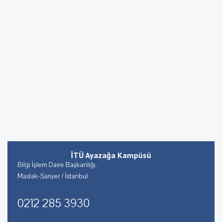
İTÜ Ayazağa Kampüsü
Bilgi İşlem Daire Başkanlığı,
Maslak-Sarıyer / İstanbul
0212 285 3930