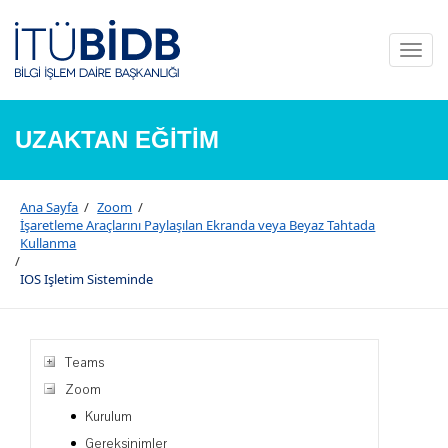
Toggl
naviga
UZAKTAN EĞİTİM
Ana Sayfa
/
Zoom
/
İşaretleme Araçlarını Paylaşılan Ekranda veya Beyaz Tahtada
Kullanma
/
IOS Işletim Sisteminde
Teams
Zoom
Kurulum
Gereksinimler