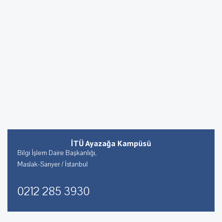
İTÜ Ayazağa Kampüsü
Bilgi İşlem Daire Başkanlığı,
Maslak-Sarıyer / İstanbul
0212 285 3930