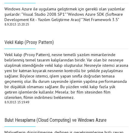
Windows Azure ile uygulama geliştirmek için gerekli olan yazılımlar
şunlardır: "Visual Studio 2008 SP1" "Windows Azure SDK (Software
Development Kit - Yazılım Geliştirme Aracı)" ".Net Framework 3.5"
8.9.2013 15:20:25
Vekil Kalıp (Proxy Pattern)
Vekil kalıp (Proxy Pattern), nesne temelli yazılım mimarilerinde
belirlenmiş temel tasarım kalıplarından biridir. Var olan bir nesneye
ulaşılmak istendiğinde vekil kalıp oluşturulur. Nesneyle istemci arasına
yeni bir katman koyarak nesnenin kontrollü bir şekilde paylaşılması
sağlanır. Böylece istemci, işlem yapan sınıfla doğrudan temasa
geçmemiş olur. Bu durum sayesinde işlemin yapılma performansında
bir düşüklük olmaması sağlanır. Bu yüzden vekil kalıp fazla yük
getiren işlemlerde kullanılır. Mesela; bir film sitesinden film
izlenirken, filmin indirilmesi beklenmez.
8.9.2013 15:19:49
Bulut Hesaplama (Cloud Computing) ve Windows Azure
Maliyetlerin düşürülmesine, değişen iş gereksinimlerine hızlı cevap