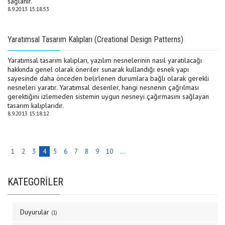
sağlanır.
8.9.2013 15:18:53
Yaratımsal Tasarım Kalıpları (Creational Design Patterns)
Yaratımsal tasarım kalıpları, yazılım nesnelerinin nasıl yaratılacağı
hakkında genel olarak öneriler sunarak kullandığı esnek yapı
sayesinde daha önceden belirlenen durumlara bağlı olarak gerekli
nesneleri yaratır. Yaratımsal desenler, hangi nesnenin çağrılması
gerektiğini izlemeden sistemin uygun nesneyi çağırmasını sağlayan
tasarım kalıplarıdır.
8.9.2013 15:18:12
1
2
3
4
5
6
7
8
9
10
...
KATEGORİLER
Duyurular
(1)