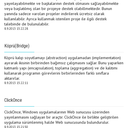
yayınlayabilmekte ve başkalarının destek olmasını sağlayabilmekte
veya başlatılmış olan bir projeye destek olabillmektedir. Bunun
yanında sadece varolan projeler indirilerek ücretsiz olarak
kullanılabilir. Ayrıca kullanmak istenilen proje ile ilgili destek
talebinde de bulunulabilir.
8.9.2013 15:22:28
Köprü(Bridge)
Köprü kalıp soyutlamayı (abstraction) uygulamadan (implementation)
ayırarak ikisinin birbirinden bağımsız çalışmasını sağlar. Bunu yaparken
katmanlı yapı (encapsulation), toplama (aggregation) ve de kalıtımı
kullanarak programın görevlerini birbirlerinden farklı sınıflara
aktarırlar.
8.9.2013 15:22:11
ClickOnce
ClickOnce, Windows uygulamalarının Web sunucusu üzerinden
yayınlanmasını sağlayan bir araçtır. ClickOnce ile birlikte geliştirilen
uygulama sürümlenmiş halde Web sunucusunda bulundurulur.
8.9.2013 15:21:50