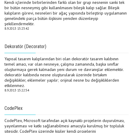
Kendi içlerinde birbirlerinden farklı olan bir grup nesnenin sanki tek
bir bütün nesneymiş gibi kullanılmasını bileşik kalıp sağlar. Bileşik
kalıpların görevi, nesneleri bir ağaç yapısında birleştirip uygulamanın
genelindeki parça bütün ilişkisini yeniden düzenleyip
şekillendirmektir.
8.9.2013 15:23:42
Dekoratör (Decorator)
Yapısal tasarım kalıplarından biri olan dekoratör tasarım kalıbının
temel amacı, var olan nesneye, çalışma zamanında, başka sınıflar
oluşturmaya gerek kalmadan yeni durum ve davranışlar eklemektir.
dekoratör kalıbında nesne oluşturularak üzerinde birtakım
değişiklikler, eklemeler yapılır; orijinal nesne bu değişikliklerden
etkilenmez.
8.9.2013 15:22:54
CodePlex
CodePlex, Microsoft tarafından açık kaynaklı projelerin duyurulması,
yayınlanması ve katkı sağlanabilmesi amacıyla kurulmuş bir topluluk
sitesidir. CodePlex üzerinde kişiler kendi projelerini