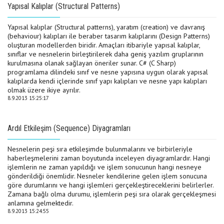
Yapısal Kalıplar (Structural Patterns)
Yapısal kalıplar (Structural patterns), yaratım (creation) ve davranış
(behaviour) kalıpları ile beraber tasarım kalıplarını (Design Patterns)
oluşturan modellerden biridir. Amaçları itibariyle yapısal kalıplar,
sınıflar ve nesnelerin birleştirilerek daha geniş yazılım gruplarının
kurulmasına olanak sağlayan öneriler sunar. C# (C Sharp)
programlama dilindeki sınıf ve nesne yapısına uygun olarak yapısal
kalıplarda kendi içlerinde sınıf yapı kalıpları ve nesne yapı kalıpları
olmak üzere ikiye ayrılır.
8.9.2013 15:25:17
Ardıl Etkileşim (Sequence) Diyagramları
Nesnelerin peşi sıra etkileşimde bulunmalarını ve birbirleriyle
haberleşmelerini zaman boyutunda inceleyen diyagramlardır. Hangi
işlemlerin ne zaman yapıldığı ve işlem sonucunun hangi nesneye
gönderildiği önemlidir. Nesneler kendilerine gelen işlem sonucuna
göre durumlarını ve hangi işlemleri gerçekleştireceklerini belirlerler.
Zamana bağlı olma durumu, işlemlerin peşi sıra olarak gerçekleşmesi
anlamına gelmektedir.
8.9.2013 15:24:55