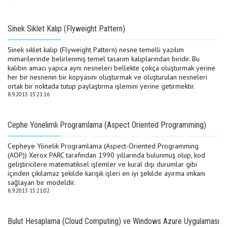
Sinek Siklet Kalıp (Flyweight Pattern)
Sinek sıklet kalıp (Flyweight Pattern) nesne temelli yazılım
mimarilerinde belirlenmiş temel tasarım kalıplarından biridir. Bu
kalıbın amacı yapıca aynı nesneleri bellekte çokça oluşturmak yerine
her bir nesnenin bir kopyasını oluşturmak ve oluşturulan nesneleri
ortak bir noktada tutup paylaştırma işlemini yerine getirmektir.
8.9.2013 15:21:16
Cephe Yönelimli Programlama (Aspect Oriented Programming)
Cepheye Yönelik Programlama (Aspect-Oriented Programming
(AOP)) Xerox PARC tarafından 1990 yıllarında bulunmuş olup, kod
geliştiricilere matematiksel işlemler ve kural dışı durumlar gibi
içinden çıkılamaz şekilde karışık işleri en iyi şekilde ayırma imkanı
sağlayan bir modeldir.
8.9.2013 15:21:02
Bulut Hesaplama (Cloud Computing) ve Windows Azure Uygulaması