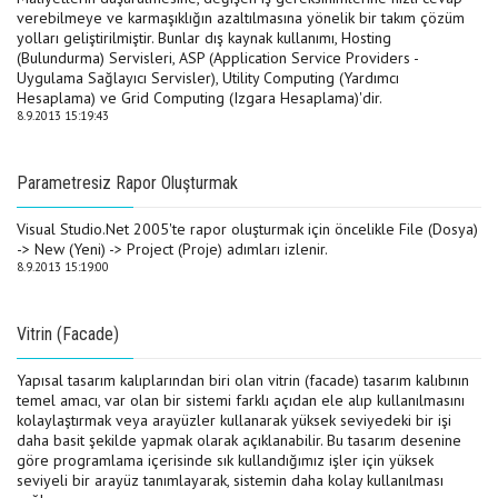
verebilmeye ve karmaşıklığın azaltılmasına yönelik bir takım çözüm
yolları geliştirilmiştir. Bunlar dış kaynak kullanımı, Hosting
(Bulundurma) Servisleri, ASP (Application Service Providers -
Uygulama Sağlayıcı Servisler), Utility Computing (Yardımcı
Hesaplama) ve Grid Computing (Izgara Hesaplama)'dir.
8.9.2013 15:19:43
Parametresiz Rapor Oluşturmak
Visual Studio.Net 2005'te rapor oluşturmak için öncelikle File (Dosya)
-> New (Yeni) -> Project (Proje) adımları izlenir.
8.9.2013 15:19:00
Vitrin (Facade)
Yapısal tasarım kalıplarından biri olan vitrin (facade) tasarım kalıbının
temel amacı, var olan bir sistemi farklı açıdan ele alıp kullanılmasını
kolaylaştırmak veya arayüzler kullanarak yüksek seviyedeki bir işi
daha basit şekilde yapmak olarak açıklanabilir. Bu tasarım desenine
göre programlama içerisinde sık kullandığımız işler için yüksek
seviyeli bir arayüz tanımlayarak, sistemin daha kolay kullanılması