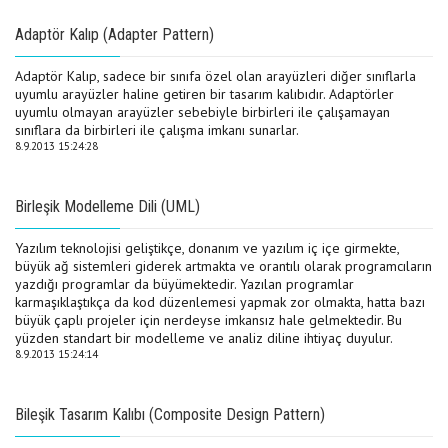
Adaptör Kalıp (Adapter Pattern)
Adaptör Kalıp, sadece bir sınıfa özel olan arayüzleri diğer sınıflarla
uyumlu arayüzler haline getiren bir tasarım kalıbıdır. Adaptörler
uyumlu olmayan arayüzler sebebiyle birbirleri ile çalışamayan
sınıflara da birbirleri ile çalışma imkanı sunarlar.
8.9.2013 15:24:28
Birleşik Modelleme Dili (UML)
Yazılım teknolojisi geliştikçe, donanım ve yazılım iç içe girmekte,
büyük ağ sistemleri giderek artmakta ve orantılı olarak programcıların
yazdığı programlar da büyümektedir. Yazılan programlar
karmaşıklaştıkça da kod düzenlemesi yapmak zor olmakta, hatta bazı
büyük çaplı projeler için nerdeyse imkansız hale gelmektedir. Bu
yüzden standart bir modelleme ve analiz diline ihtiyaç duyulur.
8.9.2013 15:24:14
Bileşik Tasarım Kalıbı (Composite Design Pattern)