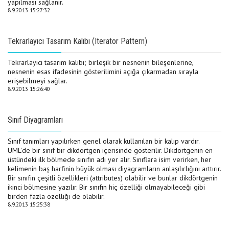
yapılması sağlanır.
8.9.2013 15:27:32
Tekrarlayıcı Tasarım Kalıbı (Iterator Pattern)
Tekrarlayıcı tasarım kalıbı; birleşik bir nesnenin bileşenlerine,
nesnenin esas ifadesinin gösterilimini açığa çıkarmadan sırayla
erişebilmeyi sağlar.
8.9.2013 15:26:40
Sınıf Diyagramları
Sınıf tanımları yapılırken genel olarak kullanılan bir kalıp vardır.
UML'de bir sınıf bir dikdörtgen içerisinde gösterilir. Dikdörtgenin en
üstündeki ilk bölmede sınıfın adı yer alır. Sınıflara isim verirken, her
kelimenin baş harfinin büyük olması diyagramların anlaşılırlığını arttırır.
Bir sınıfın çeşitli özellikleri (attributes) olabilir ve bunlar dikdörtgenin
ikinci bölmesine yazılır. Bir sınıfın hiç özelliği olmayabileceği gibi
birden fazla özelliği de olabilir.
8.9.2013 15:25:38