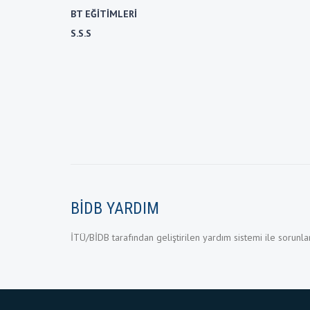
BT EĞİTİMLERİ
S.S.S
BİDB YARDIM
İTÜ/BİDB tarafından geliştirilen yardım sistemi ile sorunlarını