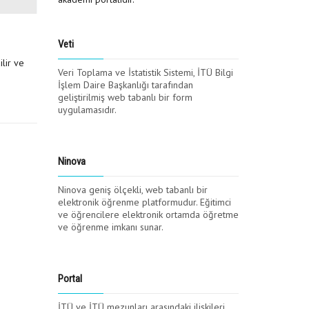
Veti
lir ve
Veri Toplama ve İstatistik Sistemi, İTÜ Bilgi
İşlem Daire Başkanlığı tarafından
geliştirilmiş web tabanlı bir form
uygulamasıdır.
Ninova
Ninova geniş ölçekli, web tabanlı bir
elektronik öğrenme platformudur. Eğitimci
ve öğrencilere elektronik ortamda öğretme
ve öğrenme imkanı sunar.
Portal
İTÜ ve İTÜ mezunları arasındaki ilişkileri