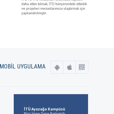
daha etkin kılmak, İTÜ bünyesindeki etkinlik
ve projeleri mezunlarımıza ulaştırmak için
yapılandırılmıştır.
MOBİL UYGULAMA
İTÜ Ayazağa Kampüsü
Bilgi İşlem Daire Başkanlığı,