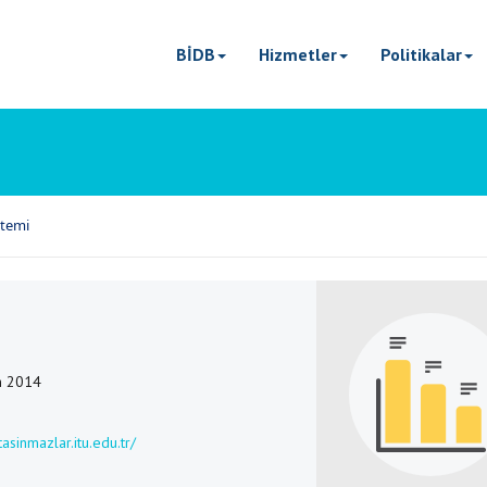
BİDB
Hizmetler
Politikalar
stemi
n 2014
/tasinmazlar.itu.edu.tr/