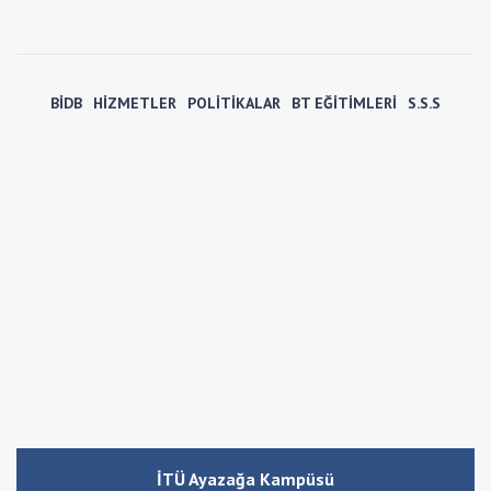
BİDB
HİZMETLER
POLİTİKALAR
BT EĞİTİMLERİ
S.S.S
İTÜ Ayazağa Kampüsü