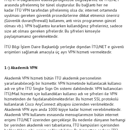
arasında şifrelenmiş bir tünel oluşturulur. Bu bağlantı her ne
kadar İTÜ VPN tarafından şifrelenmiş olsa da; internet ortamında
uyulması gereken güvenlik prosedürlerine dikkat etmenizi öneririz
(Güvenlik duvarı(firewall) kullanımı, anti virüs programının güncel
olması vb.). VPN bağlantısı kurarken kullandığınız şifreleriniz, sadece
size ait olması gereken şifrelerdir. Bu şifreleri kimseyle
paylaşmamanız gerekmektedir.
İTÜ Bilgi İşlem Daire Başkanlığı yerleşke dışından İTÜ/NET e güvenli
erişimleri sağlamak amacıyla üç ayrı VPN hizmeti vermektedir.
1-) Akademik VPN
Akademik VPN hizmeti bütün İTÜ akademik personelinin
yararlanabileceği bir hizmettir. VPN hizmetinde kullanılacak kullanıcı
adı ve şifre İTÜ Single Sign On sistemi dahilindedir. VPN kullanıcıları
İTÜ/Mail hizmeti için kullandıkları kullanıcı adı ve şifreleri ile VPN
hizmetinden de faydalanabilmektedirler. Bu hizmet SSL protokolü
kullanılarak Cisco AnyConnect altyapısı üzerinden verilmektedir.
Akademik VPN aynı anda 1000 kişiye kadar hizmet verebilmektedir.
Akademik VPN kullanımı esnasında mensuplarımızın bütün internet
erişimi İTÜ/NET üzerinden gerçekleşir. Bu nedenle dünyanın herhangi
bir yerinden akademik veri tabanlarına, İTÜ kampüsleri içerisinden