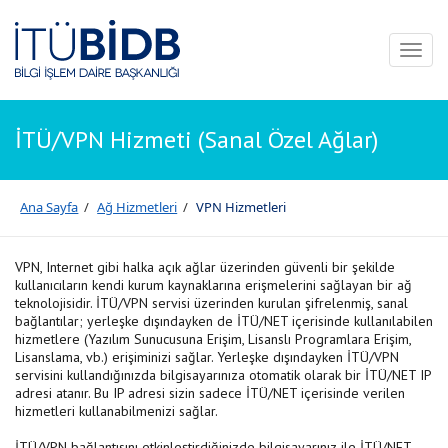
Toggl
naviga
İTÜ/VPN Hizmeti (Sanal Özel Ağlar)
Ana Sayfa
/
Ağ Hizmetleri
/
VPN Hizmetleri
VPN, Internet gibi halka açık ağlar üzerinden güvenli bir şekilde
kullanıcıların kendi kurum kaynaklarına erişmelerini sağlayan bir ağ
teknolojisidir. İTÜ/VPN servisi üzerinden kurulan şifrelenmiş, sanal
bağlantılar; yerleşke dışındayken de İTÜ/NET içerisinde kullanılabilen
hizmetlere (Yazılım Sunucusuna Erişim, Lisanslı Programlara Erişim,
Lisanslama, vb.) erişiminizi sağlar. Yerleşke dışındayken İTÜ/VPN
servisini kullandığınızda bilgisayarınıza otomatik olarak bir İTÜ/NET IP
adresi atanır. Bu IP adresi sizin sadece İTÜ/NET içerisinde verilen
hizmetleri kullanabilmenizi sağlar.
İTÜ/VPN bağlantısını etkinleştirdiğinizde bilgisayarınız ile İTÜ/NET