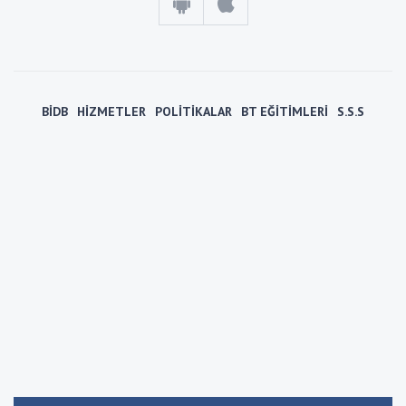
BİDB
HİZMETLER
POLİTİKALAR
BT EĞİTİMLERİ
S.S.S