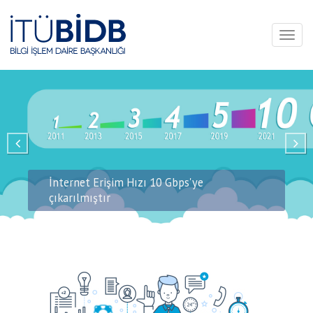
Toggl
naviga
İnternet Erişim Hızı 10 Gbps'ye
çıkarılmıştır