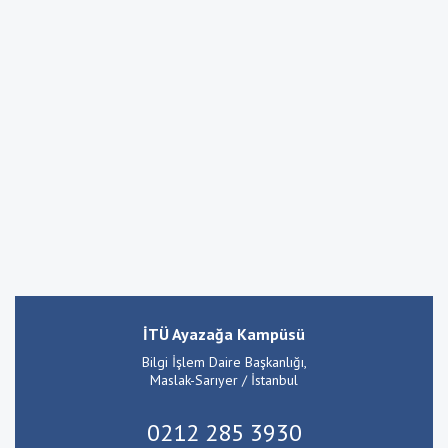
İTÜ Ayazağa Kampüsü
Bilgi İşlem Daire Başkanlığı,
Maslak-Sarıyer / İstanbul
0212 285 3930